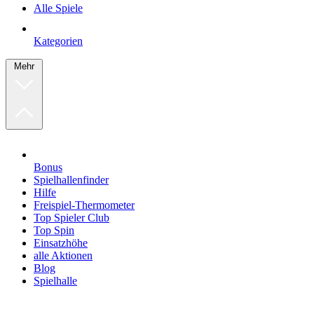
Alle Spiele
Kategorien
Mehr
Bonus
Spielhallenfinder
Hilfe
Freispiel-Thermometer
Top Spieler Club
Top Spin
Einsatzhöhe
alle Aktionen
Blog
Spielhalle