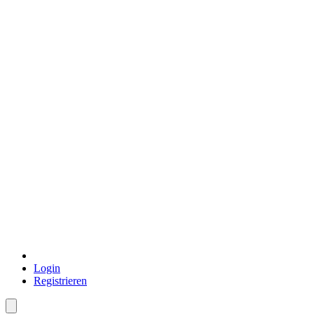
Login
Registrieren