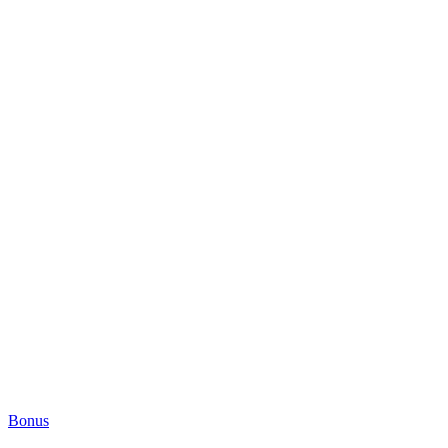
Bonus