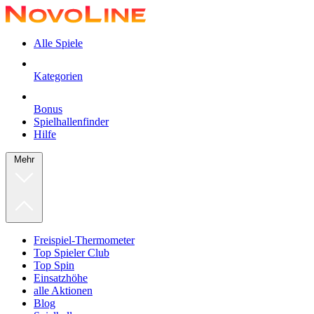
Alle Spiele
Kategorien
Bonus
Spielhallenfinder
Hilfe
Mehr
Freispiel-Thermometer
Top Spieler Club
Top Spin
Einsatzhöhe
alle Aktionen
Blog