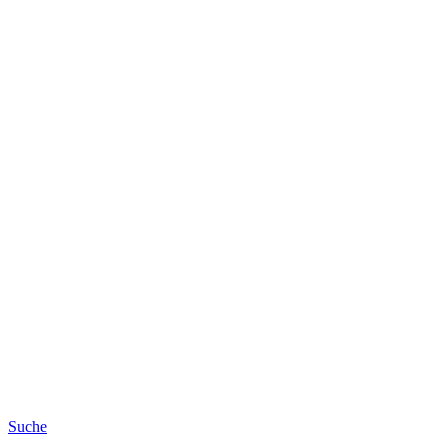
Suche