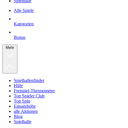
Spielhalle
Alle Spiele
Kategorien
Bonus
Mehr
Spielhallenfinder
Hilfe
Freispiel-Thermometer
Top Spieler Club
Top Spin
Einsatzhöhe
alle Aktionen
Blog
Spielhalle