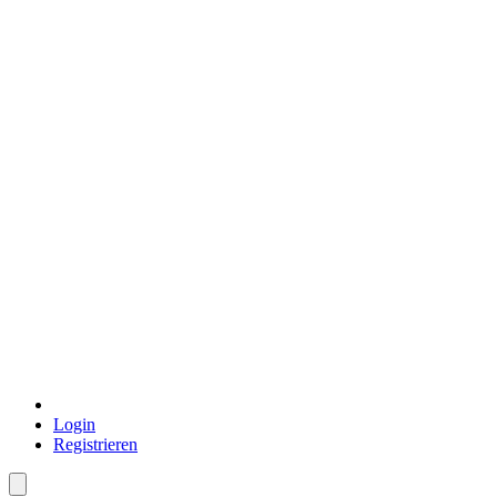
Login
Registrieren