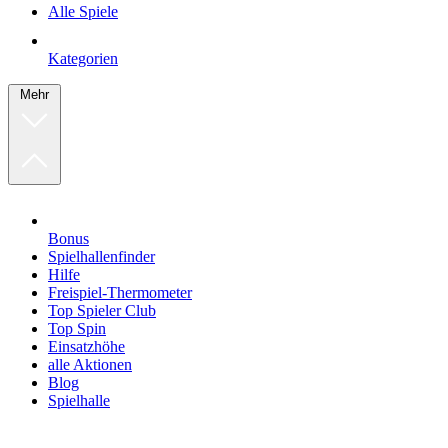
Alle Spiele
Kategorien
Mehr
Bonus
Spielhallenfinder
Hilfe
Freispiel-Thermometer
Top Spieler Club
Top Spin
Einsatzhöhe
alle Aktionen
Blog
Spielhalle