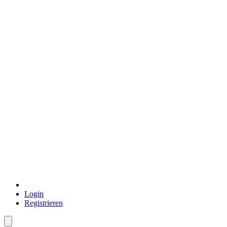
Login
Registrieren