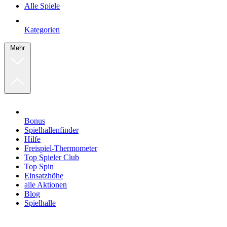
Alle Spiele
Kategorien
Mehr
Bonus
Spielhallenfinder
Hilfe
Freispiel-Thermometer
Top Spieler Club
Top Spin
Einsatzhöhe
alle Aktionen
Blog
Spielhalle