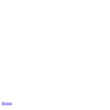
Bonus