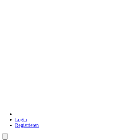
Login
Registrieren