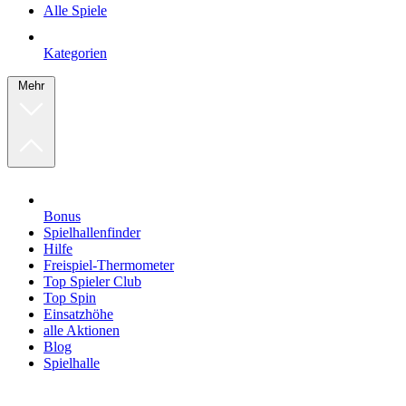
Alle Spiele
Kategorien
Mehr
Bonus
Spielhallenfinder
Hilfe
Freispiel-Thermometer
Top Spieler Club
Top Spin
Einsatzhöhe
alle Aktionen
Blog
Spielhalle