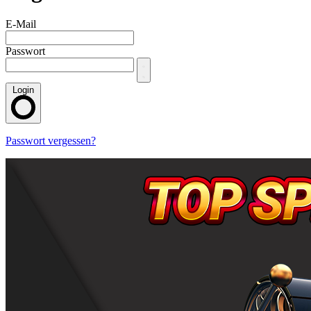
E-Mail
Passwort
Login
Passwort vergessen?