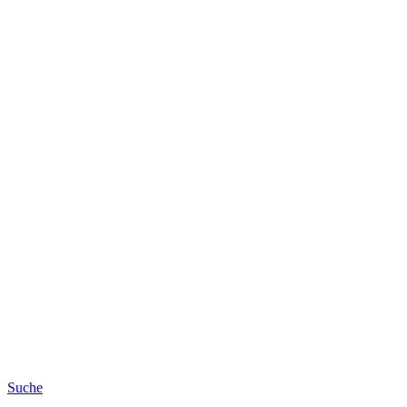
Suche