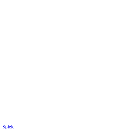
Spiele