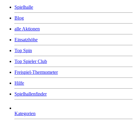
Spielhalle
Blog
alle Aktionen
Einsatzhöhe
Top Spin
Top Spieler Club
Freispiel-Thermometer
Hilfe
Spielhallenfinder
Kategorien