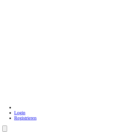
Login
Registrieren