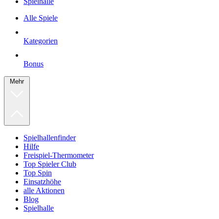
Spielhalle
Alle Spiele
Kategorien
Bonus
Mehr
Spielhallenfinder
Hilfe
Freispiel-Thermometer
Top Spieler Club
Top Spin
Einsatzhöhe
alle Aktionen
Blog
Spielhalle