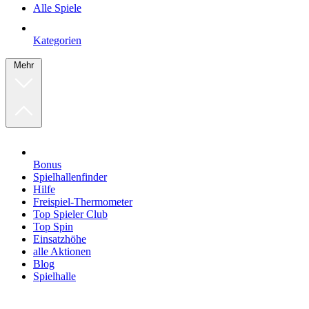
Alle Spiele
Kategorien
Mehr
Bonus
Spielhallenfinder
Hilfe
Freispiel-Thermometer
Top Spieler Club
Top Spin
Einsatzhöhe
alle Aktionen
Blog
Spielhalle