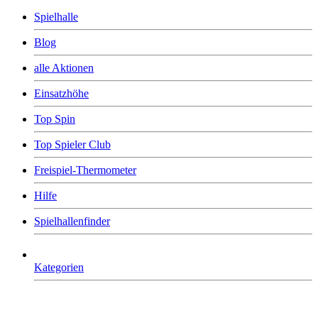
Spielhalle
Blog
alle Aktionen
Einsatzhöhe
Top Spin
Top Spieler Club
Freispiel-Thermometer
Hilfe
Spielhallenfinder
Kategorien