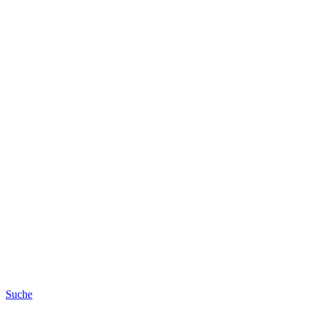
Suche