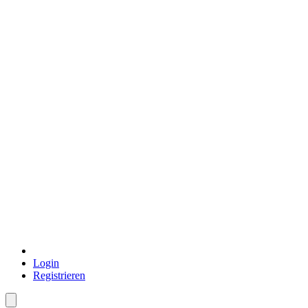
Login
Registrieren