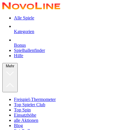
Alle Spiele
Kategorien
Bonus
Spielhallenfinder
Hilfe
Mehr
Freispiel-Thermometer
Top Spieler Club
Top Spin
Einsatzhöhe
alle Aktionen
Blog