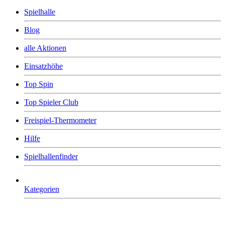
Spielhalle
Blog
alle Aktionen
Einsatzhöhe
Top Spin
Top Spieler Club
Freispiel-Thermometer
Hilfe
Spielhallenfinder
Kategorien