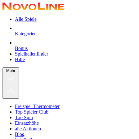
Alle Spiele
Kategorien
Bonus
Spielhallenfinder
Hilfe
Mehr
Freispiel-Thermometer
Top Spieler Club
Top Spin
Einsatzhöhe
alle Aktionen
Blog