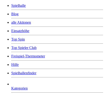
Spielhalle
Blog
alle Aktionen
Einsatzhöhe
Top Spin
Top Spieler Club
Freispiel-Thermometer
Hilfe
Spielhallenfinder
Kategorien