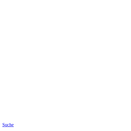
Suche