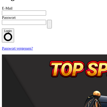
E-Mail
Passwort
Login
Passwort vergessen?