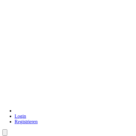
Login
Registrieren