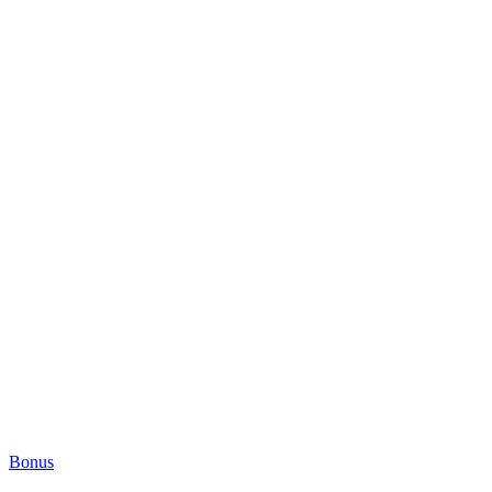
Bonus