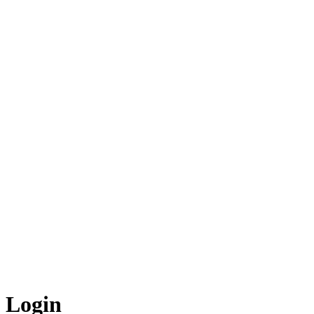
Login