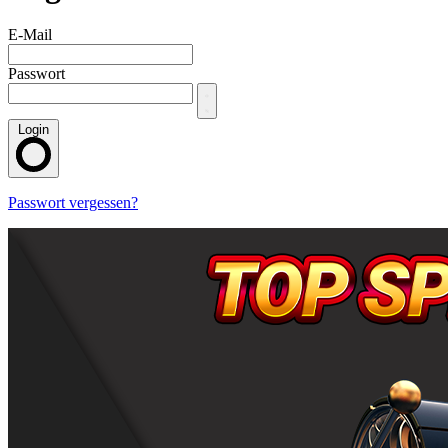
E-Mail
Passwort
Login
Passwort vergessen?