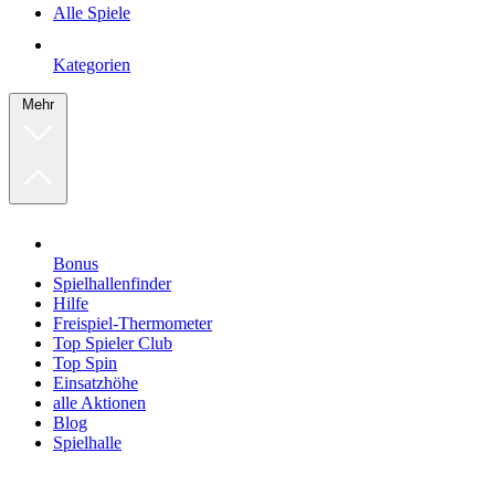
Alle Spiele
Kategorien
Mehr
Bonus
Spielhallenfinder
Hilfe
Freispiel-Thermometer
Top Spieler Club
Top Spin
Einsatzhöhe
alle Aktionen
Blog
Spielhalle