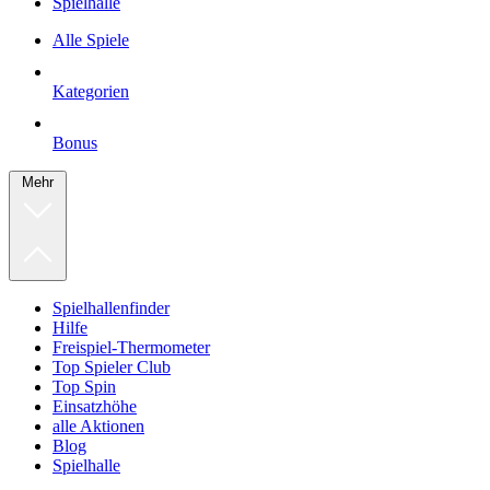
Spielhalle
Alle Spiele
Kategorien
Bonus
Mehr
Spielhallenfinder
Hilfe
Freispiel-Thermometer
Top Spieler Club
Top Spin
Einsatzhöhe
alle Aktionen
Blog
Spielhalle