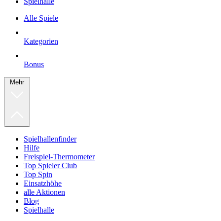
Spielhalle
Alle Spiele
Kategorien
Bonus
Mehr
Spielhallenfinder
Hilfe
Freispiel-Thermometer
Top Spieler Club
Top Spin
Einsatzhöhe
alle Aktionen
Blog
Spielhalle