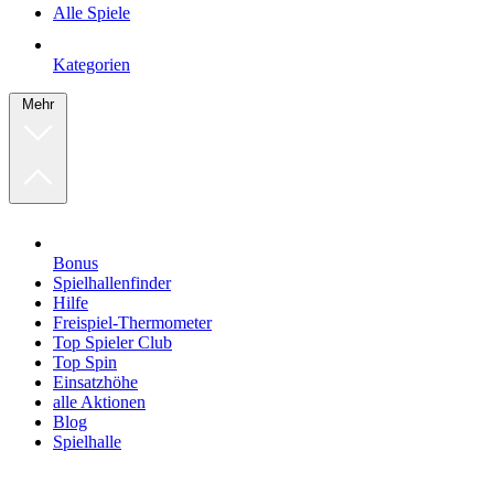
Alle Spiele
Kategorien
Mehr
Bonus
Spielhallenfinder
Hilfe
Freispiel-Thermometer
Top Spieler Club
Top Spin
Einsatzhöhe
alle Aktionen
Blog
Spielhalle