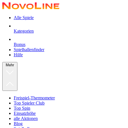
Alle Spiele
Kategorien
Bonus
Spielhallenfinder
Hilfe
Mehr
Freispiel-Thermometer
Top Spieler Club
Top Spin
Einsatzhöhe
alle Aktionen
Blog