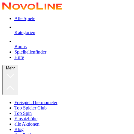
Alle Spiele
Kategorien
Bonus
Spielhallenfinder
Hilfe
Mehr
Freispiel-Thermometer
Top Spieler Club
Top Spin
Einsatzhöhe
alle Aktionen
Blog