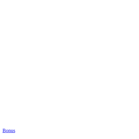
Bonus