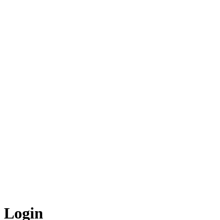
Login