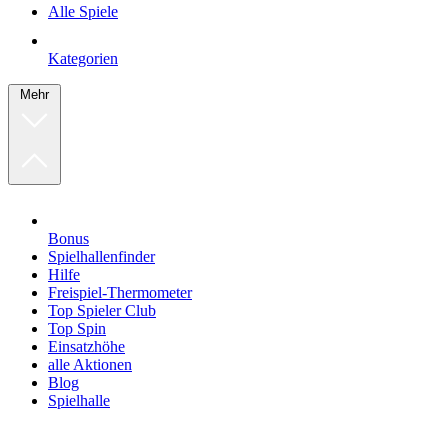
Alle Spiele
Kategorien
Mehr
Bonus
Spielhallenfinder
Hilfe
Freispiel-Thermometer
Top Spieler Club
Top Spin
Einsatzhöhe
alle Aktionen
Blog
Spielhalle