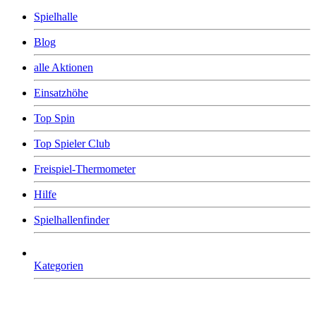
Spielhalle
Blog
alle Aktionen
Einsatzhöhe
Top Spin
Top Spieler Club
Freispiel-Thermometer
Hilfe
Spielhallenfinder
Kategorien