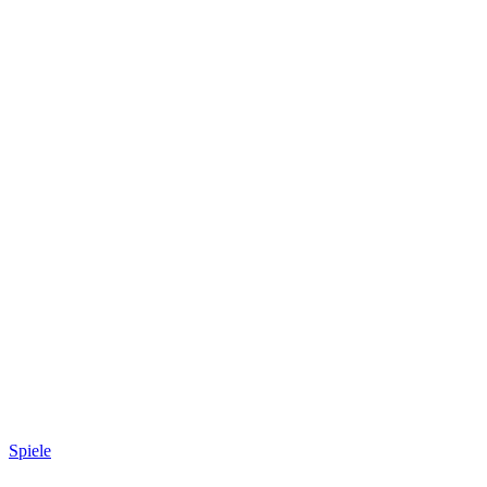
Spiele