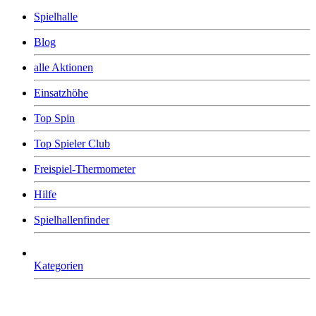
Spielhalle
Blog
alle Aktionen
Einsatzhöhe
Top Spin
Top Spieler Club
Freispiel-Thermometer
Hilfe
Spielhallenfinder
Kategorien