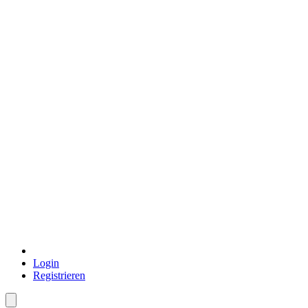
Login
Registrieren