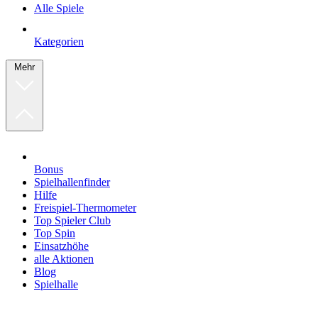
Alle Spiele
Kategorien
Mehr
Bonus
Spielhallenfinder
Hilfe
Freispiel-Thermometer
Top Spieler Club
Top Spin
Einsatzhöhe
alle Aktionen
Blog
Spielhalle