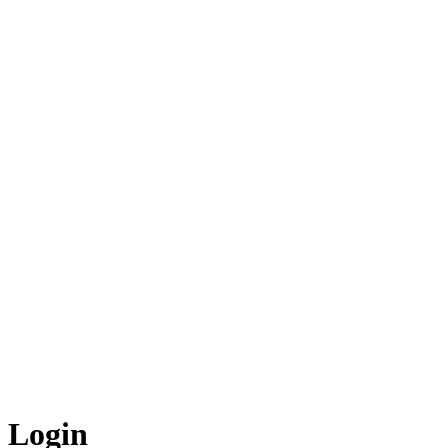
Login