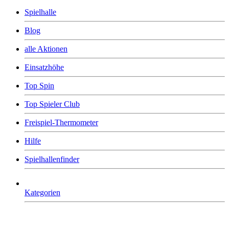
Spielhalle
Blog
alle Aktionen
Einsatzhöhe
Top Spin
Top Spieler Club
Freispiel-Thermometer
Hilfe
Spielhallenfinder
Kategorien