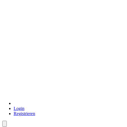
Login
Registrieren