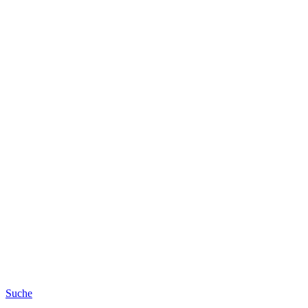
Suche