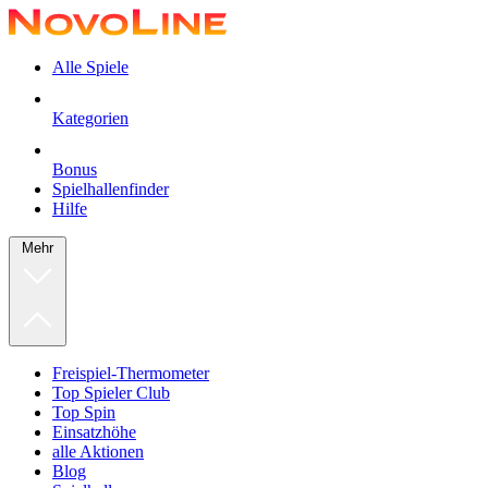
Alle Spiele
Kategorien
Bonus
Spielhallenfinder
Hilfe
Mehr
Freispiel-Thermometer
Top Spieler Club
Top Spin
Einsatzhöhe
alle Aktionen
Blog