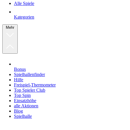
Alle Spiele
Kategorien
Mehr
Bonus
Spielhallenfinder
Hilfe
Freispiel-Thermometer
Top Spieler Club
Top Spin
Einsatzhöhe
alle Aktionen
Blog
Spielhalle