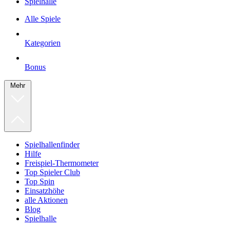
Spielhalle
Alle Spiele
Kategorien
Bonus
Mehr
Spielhallenfinder
Hilfe
Freispiel-Thermometer
Top Spieler Club
Top Spin
Einsatzhöhe
alle Aktionen
Blog
Spielhalle