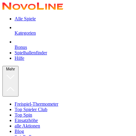
Alle Spiele
Kategorien
Bonus
Spielhallenfinder
Hilfe
Mehr
Freispiel-Thermometer
Top Spieler Club
Top Spin
Einsatzhöhe
alle Aktionen
Blog